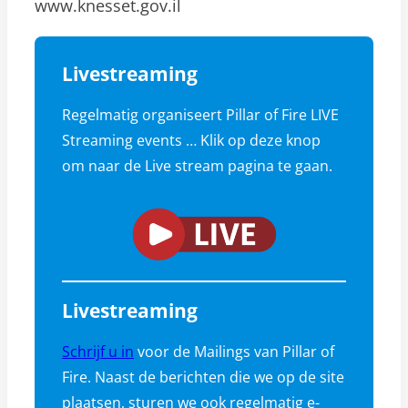
www.knesset.gov.il
Livestreaming
Regelmatig organiseert Pillar of Fire LIVE
Streaming events … Klik op deze knop
om naar de Live stream pagina te gaan.
Livestreaming
Schrijf u in
voor de Mailings van Pillar of
Fire. Naast de berichten die we op de site
plaatsen, sturen we ook regelmatig e-