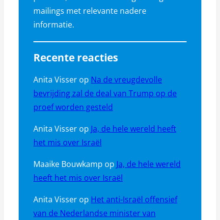
mailings met relevante nadere
informatie.
Recente reacties
Anita Visser
op
Na de vreugdevolle
bevrijding zal de deal van Trump op de
proef worden gesteld
Anita Visser
op
Ja, de hele wereld heeft
het mis over Israël
Maaike Bouwkamp
op
Ja, de hele wereld
heeft het mis over Israël
Anita Visser
op
Het anti-Israël offensief
van de Nederlandse minister van