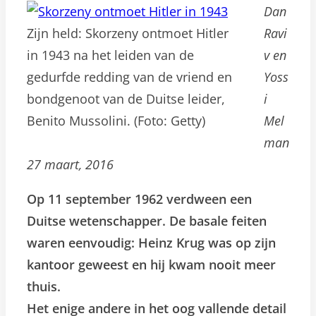
Dan
Zijn held: Skorzeny ontmoet Hitler
Ravi
in 1943 na het leiden van de
v en
gedurfde redding van de vriend en
Yoss
bondgenoot van de Duitse leider,
i
Benito Mussolini. (Foto: Getty)
Mel
man
27 maart, 2016
Op 11 september 1962 verdween een
Duitse wetenschapper. De basale feiten
waren eenvoudig: Heinz Krug was op zijn
kantoor geweest en hij kwam nooit meer
thuis.
Het enige andere in het oog vallende detail