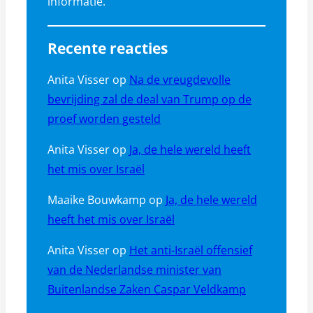
informatie.
Recente reacties
Anita Visser
op
Na de vreugdevolle
bevrijding zal de deal van Trump op de
proef worden gesteld
Anita Visser
op
Ja, de hele wereld heeft
het mis over Israël
Maaike Bouwkamp
op
Ja, de hele wereld
heeft het mis over Israël
Anita Visser
op
Het anti-Israël offensief
van de Nederlandse minister van
Buitenlandse Zaken Caspar Veldkamp