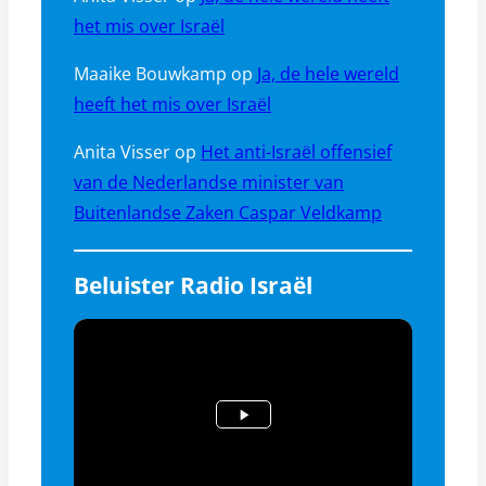
het mis over Israël
Maaike Bouwkamp
op
Ja, de hele wereld
heeft het mis over Israël
Anita Visser
op
Het anti-Israël offensief
van de Nederlandse minister van
Buitenlandse Zaken Caspar Veldkamp
Beluister Radio Israël