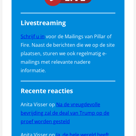
Livestreaming
Schrijf u in
voor de Mailings van Pillar of
Fire. Naast de berichten die we op de site
plaatsen, sturen we ook regelmatig e-
mailings met relevante nadere
informatie.
Recente reacties
Anita Visser
op
Na de vreugdevolle
bevrijding zal de deal van Trump op de
proef worden gesteld
Anita Visser
op
Ja, de hele wereld heeft