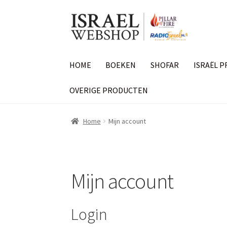
Ga
Ga
door
naar
naar
de
navigatie
inhoud
HOME
BOEKEN
SHOFAR
ISRAËL 
OVERIGE PRODUCTEN
Home
Mijn account
Mijn account
Login