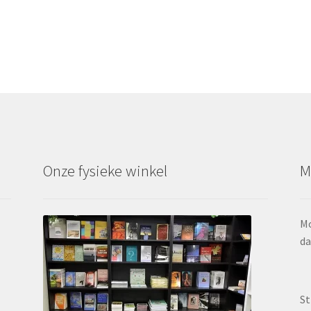
Onze fysieke winkel
M
Mo
da
St