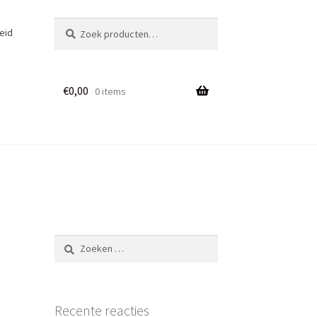
Zoeken
Zoeken
eid
naar:
€
0,00
0 items
Zoeken
naar:
Recente reacties