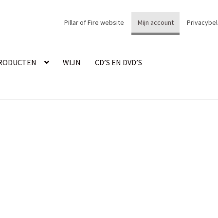
Pillar of Fire website
Mijn account
Privacybel
PRODUCTEN
WIJN
CD’S EN DVD’S