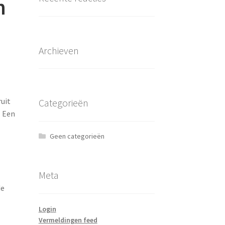
n
Archieven
ruit
Categorieën
. Een
Geen categorieën
Meta
de
Login
Vermeldingen feed