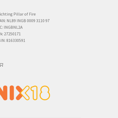
ichting Pillar of Fire
AN: NL89 INGB 0009 3110 97
C: INGBNL2A
k: 27250171
IN: 816330591