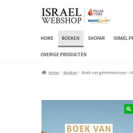
Ga
Ga
door
naar
naar
de
navigatie
inhoud
HOME
BOEKEN
SHOFAR
ISRAËL 
OVERIGE PRODUCTEN
Home
Boeken
Boek van geheimenissen – d