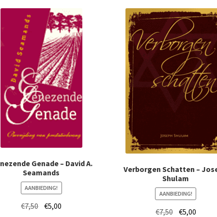
nezende Genade – David A.
Verborgen Schatten – Jos
Seamands
Shulam
AANBIEDING!
AANBIEDING!
Oorspronkelijke
Huidige
€
7,50
€
5,00
Oorspronkelij
Huidig
€
7,50
€
5,00
prijs
prijs