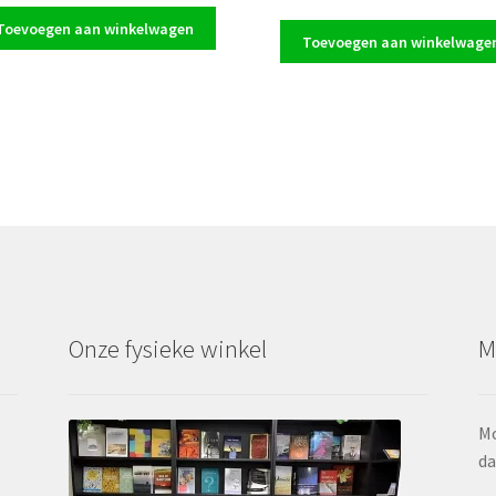
prijs
prijs
was:
is:
Toevoegen aan winkelwagen
was:
is:
Toevoegen aan winkelwage
€7,50.
€5,00.
€7,50.
€5,00.
Onze fysieke winkel
M
Mo
da