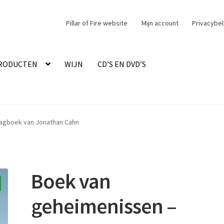
Pillar of Fire website
Mijn account
Privacybel
PRODUCTEN
WIJN
CD’S EN DVD’S
agboek van Jonathan Cahn
Boek van
geheimenissen –