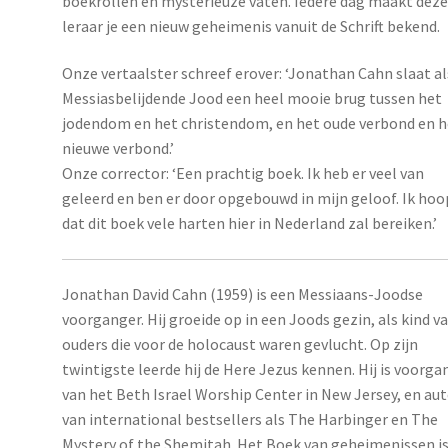
boekrollen en mysterieuze vaten. Iedere dag maakt dez
leraar je een nieuw geheimenis vanuit de Schrift bekend.
Onze vertaalster schreef erover: ‘Jonathan Cahn slaat al
Messiasbelijdende Jood een heel mooie brug tussen het
jodendom en het christendom, en het oude verbond en h
nieuwe verbond.’
Onze corrector: ‘Een prachtig boek. Ik heb er veel van
geleerd en ben er door opgebouwd in mijn geloof. Ik hoo
dat dit boek vele harten hier in Nederland zal bereiken.’
Jonathan David Cahn (1959) is een Messiaans-Joodse
voorganger. Hij groeide op in een Joods gezin, als kind v
ouders die voor de holocaust waren gevlucht. Op zijn
twintigste leerde hij de Here Jezus kennen. Hij is voorga
van het Beth Israel Worship Center in New Jersey, en au
van international bestsellers als The Harbinger en The
Mystery of the Shemitah. Het Boek van geheimenissen is