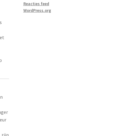
e
Reacties feed
WordPress.org
s
et
p
an
nger
teur
 zijn