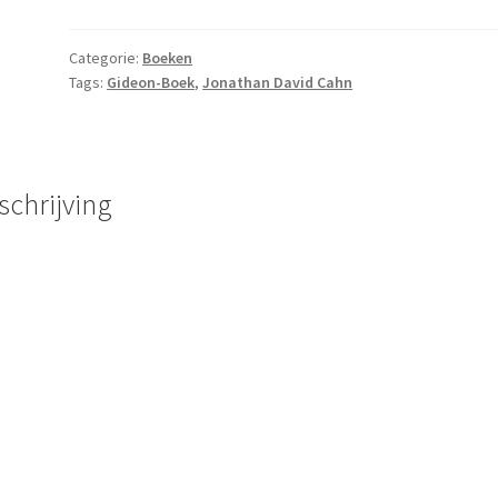
dagboek
van
Categorie:
Boeken
Jonathan
Tags:
Gideon-Boek
,
Jonathan David Cahn
Cahn
aantal
schrijving