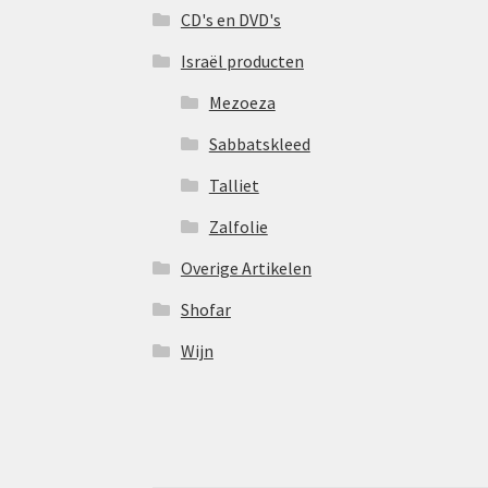
CD's en DVD's
Israël producten
Mezoeza
Sabbatskleed
Talliet
Zalfolie
Overige Artikelen
Shofar
Wijn