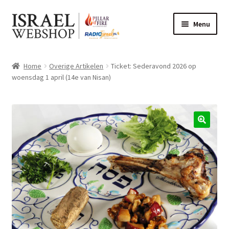
Ga
Ga
Menu
door
naar
naar
de
HOME
navigatie
inhoud
Home
Overige Artikelen
Ticket: Sederavond 2026 op
BOEKEN
woensdag 1 april (14e van Nisan)
SHOFAR
Subme
ISRAËL PRODUCTEN
uitvou
WIJN
CD’S EN DVD’S
OVERIGE PRODUCTEN