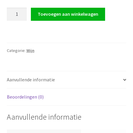
Wijn
Toevoegen aan winkelwagen
-
Rosé
Dalton
Estate
Galilee
Categorie:
Wijn
(Wijn
wordt
niet
per
Aanvullende informatie
post
verstuurd.
Beoordelingen (0)
Alleen
afhalen!)
aantal
Aanvullende informatie