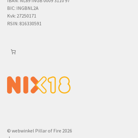
IBAN: NL89 INGB 0009 3110 97
BIC: INGBNL2A
Kvk: 27250171
RSIN: 816330591
© webwinkel Pillar of Fire 2026