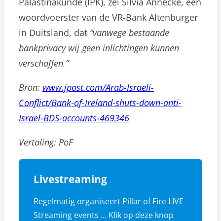
Palästinakunde (IPK), zei Silvia Annecke, een
woordvoerster van de VR-Bank Altenburger
in Duitsland, dat
“vanwege bestaande
bankprivacy wij geen inlichtingen kunnen
verschaffen.”
Bron:
www.jpost.com/Arab-Israeli-
Conflict/Bank-of-Ireland-shuts-down-anti-
Israel-BDS-accounts-469346
Vertaling: PoF
Livestreaming
Regelmatig organiseert Pillar of Fire LIVE
Streaming events … Klik op deze knop