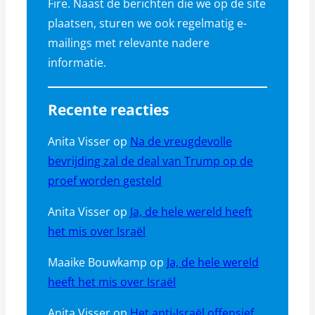
Fire. Naast de berichten die we op de site
plaatsen, sturen we ook regelmatig e-
mailings met relevante nadere
informatie.
Recente reacties
Anita Visser
op
Na de vreugdevolle
bevrijding zal de deal van Trump op de
proef worden gesteld
Anita Visser
op
Ja, de hele wereld heeft
het mis over Israël
Maaike Bouwkamp
op
Ja, de hele wereld
heeft het mis over Israël
Anita Visser
op
Het anti-Israël offensief