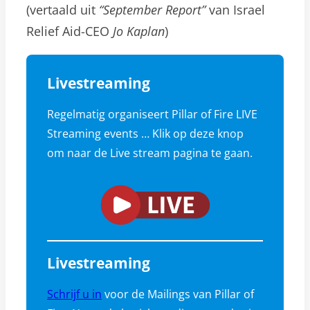
(vertaald uit
“September Report”
van Israel
Relief Aid-CEO
Jo Kaplan
)
Livestreaming
Regelmatig organiseert Pillar of Fire LIVE
Streaming events … Klik op deze knop
om naar de Live stream pagina te gaan.
Livestreaming
Schrijf u in
voor de Mailings van Pillar of