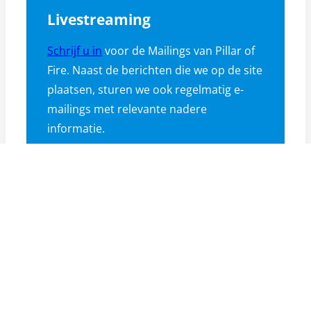
Livestreaming
Schrijf u in
voor de Mailings van Pillar of
Fire. Naast de berichten die we op de site
plaatsen, sturen we ook regelmatig e-
mailings met relevante nadere
informatie.
Recente reacties
Anita Visser
op
Na de vreugdevolle
bevrijding zal de deal van Trump op de
proef worden gesteld
Anita Visser
op
Ja, de hele wereld heeft
het mis over Israël