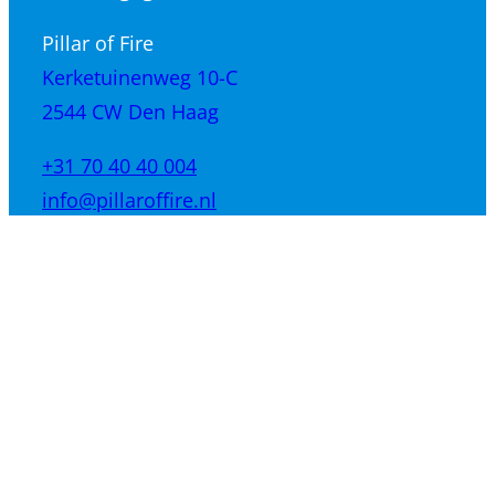
Pillar of Fire
Kerketuinenweg 10-C
2544 CW Den Haag
+31 70 40 40 004
info@pillaroffire.nl
Laatste nieuws
Wanneer een president zegt: „Zonder mij
zou er geen Israël zijn“ –