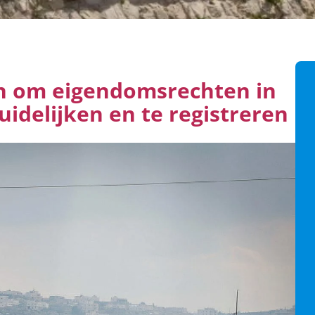
n om eigendomsrechten in
idelijken en te registreren