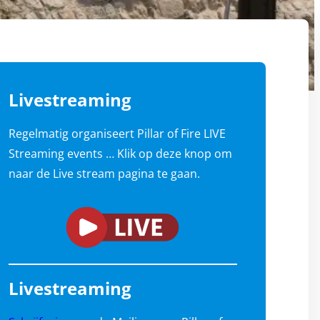
Livestreaming
Regelmatig organiseert Pillar of Fire LIVE
Streaming events … Klik op deze knop om
naar de Live stream pagina te gaan.
Livestreaming