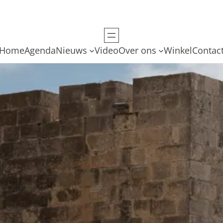
Home
Agenda
Nieuws
Video
Over ons
Winkel
Contac