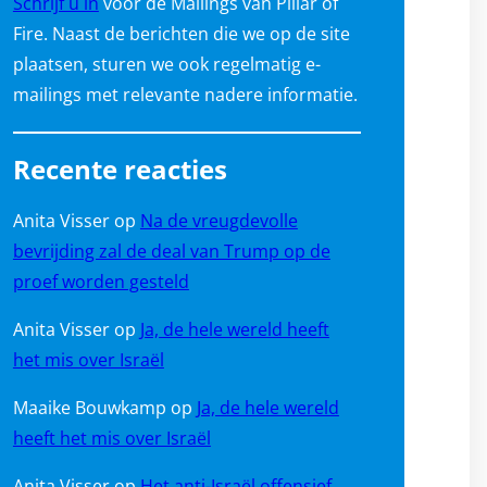
Schrijf u in
voor de Mailings van Pillar of
Fire. Naast de berichten die we op de site
plaatsen, sturen we ook regelmatig e-
mailings met relevante nadere informatie.
Recente reacties
Anita Visser
op
Na de vreugdevolle
bevrijding zal de deal van Trump op de
proef worden gesteld
Anita Visser
op
Ja, de hele wereld heeft
het mis over Israël
Maaike Bouwkamp
op
Ja, de hele wereld
heeft het mis over Israël
Anita Visser
op
Het anti-Israël offensief