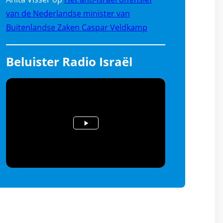
van de Nederlandse minister van
Buitenlandse Zaken Caspar Veldkamp
Beluister Radio Israël