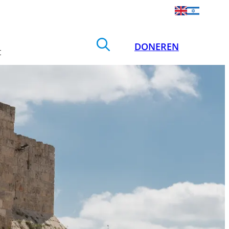
DONEREN
t
Zoek