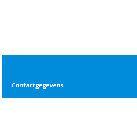
Contactgegevens
Pillar of Fire
Kerketuinenweg 10-C
2544 CW Den Haag
+31 70 40 40 004