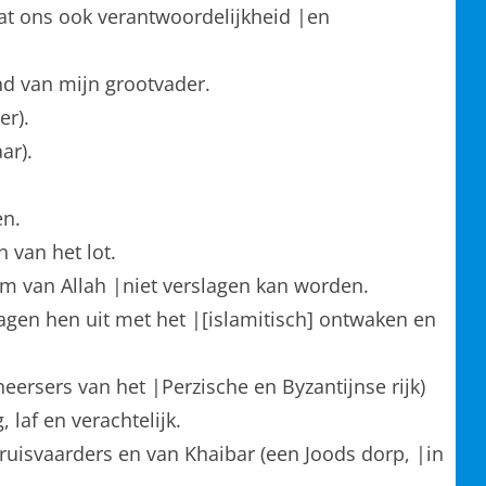
dat ons ook verantwoordelijkheid |en
and van mijn grootvader.
er).
ar).
en.
 van het lot.
am van Allah |niet verslagen kan worden.
dagen hen uit met het |[islamitisch] ontwaken en
heersers van het |Perzische en Byzantijnse rijk)
 laf en verachtelijk.
] kruisvaarders en van Khaibar (een Joods dorp, |in