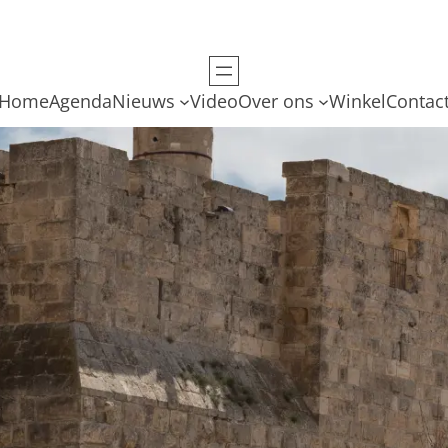
Home
Agenda
Nieuws
Video
Over ons
Winkel
Contac