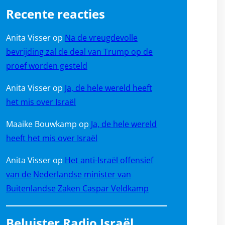
Recente reacties
Anita Visser
op
Na de vreugdevolle
bevrijding zal de deal van Trump op de
proef worden gesteld
Anita Visser
op
Ja, de hele wereld heeft
het mis over Israël
Maaike Bouwkamp
op
Ja, de hele wereld
heeft het mis over Israël
Anita Visser
op
Het anti-Israël offensief
van de Nederlandse minister van
Buitenlandse Zaken Caspar Veldkamp
Beluister Radio Israël