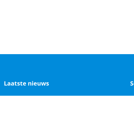
Laatste nieuws
S
Wanneer een president zegt: „Zonder mij zou
C
er geen Israël zijn“ –
P
F
March in Zwolle 19 april, herinneren is
handelen