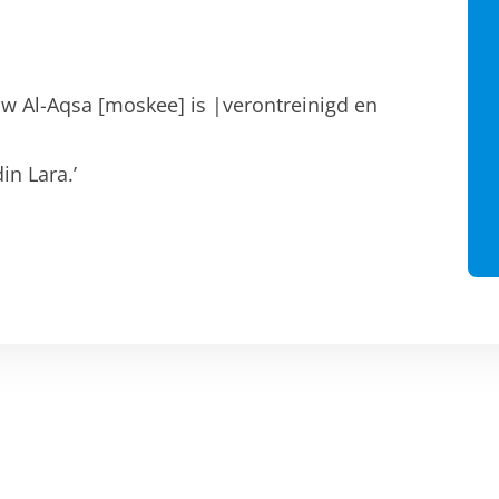
w Al-Aqsa [moskee] is |verontreinigd en
in Lara.’