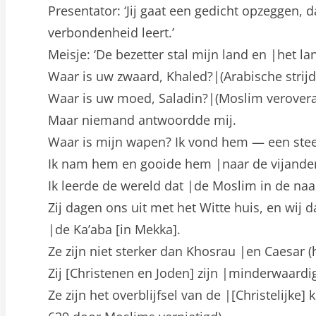
Presentator: ‘Jij gaat een gedicht opzeggen, 
verbondenheid leert.’
Meisje: ‘De bezetter stal mijn land en |het l
Waar is uw zwaard, Khaled?|(Arabische strijd
Waar is uw moed, Saladin?|(Moslim verovera
Maar niemand antwoordde mij.
Waar is mijn wapen? Ik vond hem — een ste
Ik nam hem en gooide hem |naar de vijanden
Ik leerde de wereld dat |de Moslim in de na
Zij dagen ons uit met het Witte huis, en wij 
|de Ka’aba [in Mekka].
Ze zijn niet sterker dan Khosrau |en Caesar (
Zij [Christenen en Joden] zijn |minderwaardig,
Ze zijn het overblijfsel van de |[Christelijke