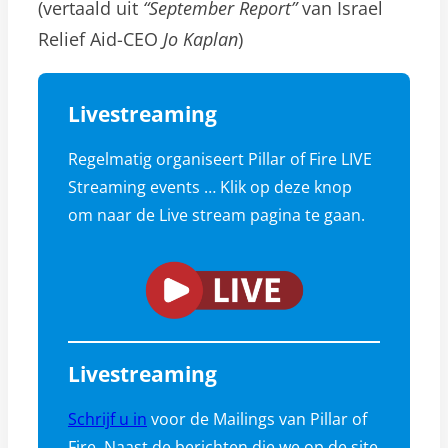
(vertaald uit
“September Report”
van Israel
Relief Aid-CEO
Jo Kaplan
)
Livestreaming
Regelmatig organiseert Pillar of Fire LIVE
Streaming events … Klik op deze knop
om naar de Live stream pagina te gaan.
Livestreaming
Schrijf u in
voor de Mailings van Pillar of
Fire. Naast de berichten die we op de site