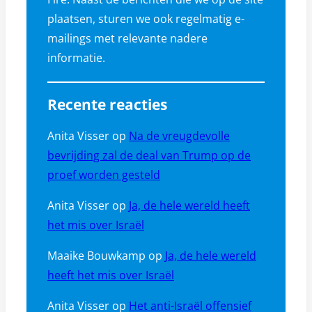
plaatsen, sturen we ook regelmatig e-
mailings met relevante nadere
informatie.
Recente reacties
Anita Visser
op
Na de vreugdevolle
bevrijding zal de deal van Trump op de
proef worden gesteld
Anita Visser
op
Ja, de hele wereld heeft
het mis over Israël
Maaike Bouwkamp
op
Ja, de hele wereld
heeft het mis over Israël
Anita Visser
op
Het anti-Israël offensief