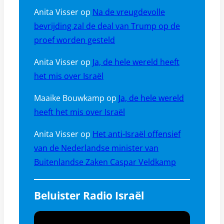
Anita Visser
op
Na de vreugdevolle
bevrijding zal de deal van Trump op de
proef worden gesteld
Anita Visser
op
Ja, de hele wereld heeft
het mis over Israël
Maaike Bouwkamp
op
Ja, de hele wereld
heeft het mis over Israël
Anita Visser
op
Het anti-Israël offensief
van de Nederlandse minister van
Buitenlandse Zaken Caspar Veldkamp
Beluister Radio Israël