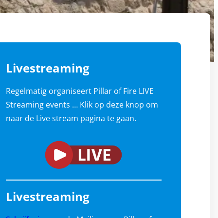
Livestreaming
Regelmatig organiseert Pillar of Fire LIVE
Streaming events … Klik op deze knop om
naar de Live stream pagina te gaan.
Livestreaming