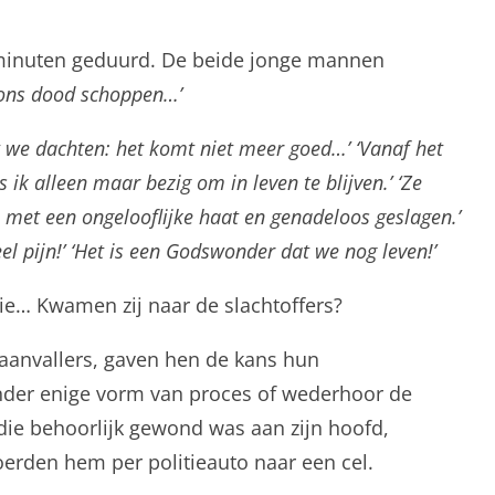
7 minuten geduurd. De beide jonge mannen
ons dood schoppen…’
e dachten: het komt niet meer goed…’ ‘Vanaf het
k alleen maar bezig om in leven te blijven.’ ‘Ze
met een ongelooflijke haat en genadeloos geslagen.’
l pijn!’ ‘Het is een Godswonder dat we nog leven!’
ie… Kwamen zij naar de slachtoffers?
 aanvallers, gaven hen de kans hun
onder enige vorm van proces of wederhoor de
ie behoorlijk gewond was aan zijn hoofd,
voerden hem per politieauto naar een cel.