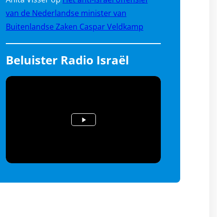
van de Nederlandse minister van
Buitenlandse Zaken Caspar Veldkamp
Beluister Radio Israël