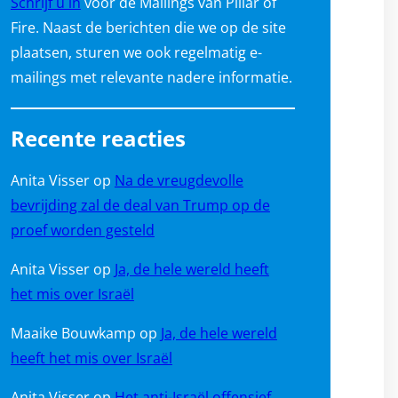
Schrijf u in
voor de Mailings van Pillar of
Fire. Naast de berichten die we op de site
plaatsen, sturen we ook regelmatig e-
mailings met relevante nadere informatie.
Recente reacties
Anita Visser
op
Na de vreugdevolle
bevrijding zal de deal van Trump op de
proef worden gesteld
Anita Visser
op
Ja, de hele wereld heeft
het mis over Israël
Maaike Bouwkamp
op
Ja, de hele wereld
heeft het mis over Israël
Anita Visser
op
Het anti-Israël offensief