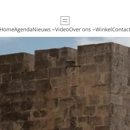
Home
Agenda
Nieuws
Video
Over ons
Winkel
Contac