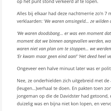
op het punt stond verkeerd af te lopen.
Alles bij elkaar had deze nachtmerrie zo’n 
verklaarden: ‘
We waren omsingeld… ze wilden 
‘We waren doodsbang… er was een moment dat w
moment dat we binnen aangevallen werden, was i
waren niet van plan om te stoppen… we werden 
‘Er kwam maar geen eind aan!’ ‘Het deed heel vee
Ongeveer een halve minuut later was er polit
Nee, ze onderhielden zich uitgebreid met de
(leugen…)verhaal te doen. En pakten toen z
jongeman op die de Davidster had getoond, d
duizelig was en bijna niet kon lopen, en ver