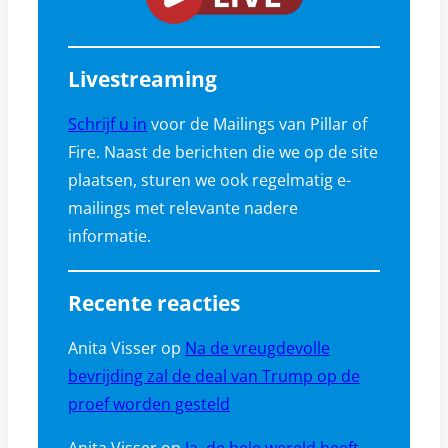
Livestreaming
Schrijf u in
voor de Mailings van Pillar of
Fire. Naast de berichten die we op de site
plaatsen, sturen we ook regelmatig e-
mailings met relevante nadere
informatie.
Recente reacties
Anita Visser
op
Na de vreugdevolle
bevrijding zal de deal van Trump op de
proef worden gesteld
Anita Visser
op
Ja, de hele wereld heeft