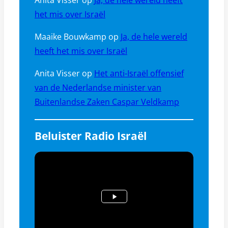
het mis over Israël
Maaike Bouwkamp
op
Ja, de hele wereld
heeft het mis over Israël
Anita Visser
op
Het anti-Israël offensief
van de Nederlandse minister van
Buitenlandse Zaken Caspar Veldkamp
Beluister Radio Israël