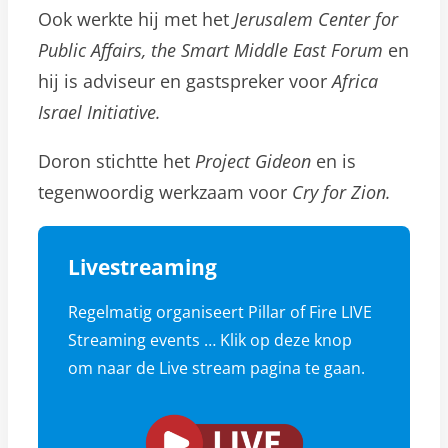
Ook werkte hij met het
Jerusalem Center for
Public Affairs, the Smart Middle East Forum
en
hij is adviseur en gastspreker voor
Africa
Israel Initiative.
Doron stichtte het
Project Gideon
en is
tegenwoordig werkzaam voor
Cry for Zion.
Livestreaming
Regelmatig organiseert Pillar of Fire LIVE
Streaming events … Klik op deze knop
om naar de Live stream pagina te gaan.