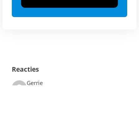
Reacties
Gerrie
02/02/15
Hele bijzondere boodschap, heeft me
bepaald bij de tempel die er idd weer zal
komen, maar dat we daar vanaf nu ook
gericht voor mogen, moeten, kunnen gaan